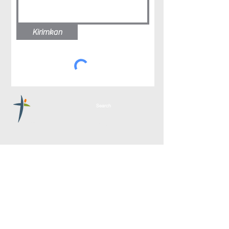
Kirimkan
Search
Rumah
Tentang kami
Alamat
Nilai
Maroubra
Siapa kita
Cheltenham
Doktrin
Carlingford
Pernyataan Iman
Timur
Terhubung dengan kami
Jasa
Menghubung
Persepuluhan &
Gereja Online
Penyembahan
Alkitab
Barat laut
Hubungi kami
Menghubung
Permintaan doa
Bagikan ceritamu
Media
Tambahkan
Youtube
ke Telpon
Podcast