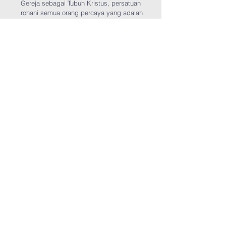
Gereja sebagai Tubuh Kristus, persatuan
rohani semua orang percaya yang adalah
garam dan terang dunia, sebagai Yesus
Kristus Kepala Gereja.
(Matius 5:13-14;
Yohanes 17:20-22; 1 Korintus 12:12-17;
Efesus 4:1-4, 15)
Persepuluhan itu milik Allah yang kita
kembalikan kepada-Nya.
(Maleakhi 3:8-
10; Matius 23:23)
Search
Rumah
Tentang kami
Alamat
Nilai
Maroubra
Siapa kita
Cheltenham
Doktrin
Carlingford
Pernyataan Iman
Timur
Terhubung dengan kami
Jasa
Menghubung
Persepuluhan &
Gereja Online
Penyembahan
Alkitab
Barat laut
Hubungi kami
Menghubung
Permintaan doa
Bagikan ceritamu
Media
Tambahkan
Youtube
ke Telpon