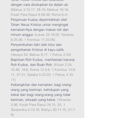
dengan cara dicelupkan ke dalam air.
(Matius 3:13-17, 28:19; Markus 16:16;
Kisah Para Rasul 8:38-39; Roma 6:4)
Perjamuan Kudus diperintahkan oleh
Tuhan Yesus Kristus untuk mengingat
kematian-Nya dengan makan roti dan
minum anggur.
(Lukas 22:19-20; Yohanes
6:25-26; 1 Korintus 11:23-26)
Penyembuhan ilahi oleh bilur dan
pengorbanan Kristus di kayu salib.
(Yesaya 53; Matius 8:17; 1 Petrus 2:24)
Baptisan Roh Kudus, manifestasi karunia
Roh Kudus, dan Buah Roh.
(Kisah 2:24;
10:46; 19:6; Roma 12:3-8; 1 Korintus 12:8-
11, 27-31; Galatia 5:22-23; 1 Petrus 4:10-
11)
Kebangkitan dan kematian; bagi orang-
orang yang beriman, kehidupan yang
kekal dan bagi orang-orang yang tidak
beriman, siksaan yang kekal.
(Yohanes
3:36; Kisah Para Rasul 24:15, 25; 1
Tesalonika 4:13-18; Wahyu 20:11-15, 21:7-
8)