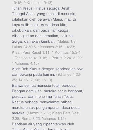
19:18; 2 Korintus 13:13)
Tuhan Yesus Kristus sebagai Anak
Tunggal Allah, yang menjadi manusia,
dilahirkan oleh perawan Maria, mati di
kayu salib untuk dosa-dosa kita,
dikuburkan, dan pada hari ketiga
dibangkitkan dari kematian, naik ke
Surga, dan akan kembali.
(Matius 1:8;
Lukas 24:50-51; Yohanes 3:16, 14:23;
Kisah Para Rasul 1:11; 1 Korintus 15:3-4;
1 Tesalonika 4:13-18; 1 Petrus 2:24, 3 :22;
1 Yohanes 4:15)
Allah Roh Kudus dengan kepribadian-Nya
dan bekerja pada hari ini.
(Yohanes 4:23-
25; 14:16-17, 26; 16:13)
Bahwa semua manusia telah berdosa.
Dengan demikian, mereka harus bertobat,
percaya, dan menerima Tuhan Yesus
Kristus sebagai penyelamat pribadi
mereka untuk pengampunan dosa-dosa
mereka.
(Mazmur 51:7; Kisah Para Rasul
2:38; Roma 3:23; Yohanes 1:12)
Baptisan air yang diperintahkan oleh
Tuhan Yesus Kristus dan dilakukan